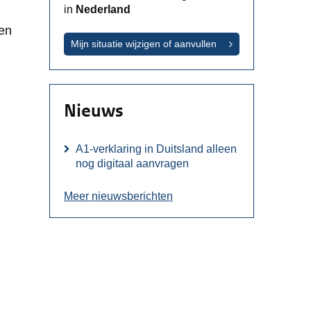
in
Nederland
ten
Mijn situatie wijzigen of aanvullen
Nieuws
A1-verklaring in Duitsland alleen
nog digitaal aanvragen
Meer nieuwsberichten
euw venster.