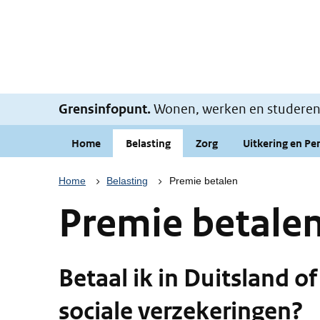
Grensinfopunt.
Wonen, werken en studeren i
Home
Belasting
Zorg
Uitkering en Pe
Kruimelpad
Home
Belasting
Premie betalen
Premie betale
Betaal ik in Duitsland o
sociale verzekeringen?