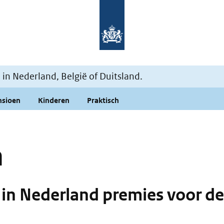
Naar de homepage Mijn situati
n Nederland, België of Duitsland.
nsioen
Kinderen
Praktisch
n
f in Nederland premies voor de