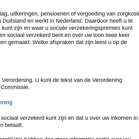
jslag, uitkeringen, pensioenen of vergoeding van zorgkos
n Duitsland en werkt in Nederland. Daardoor heeft u te
kunt zijn en waar u sociale verzekeringspremies kunt
en sociaal verzekerd bent en over uw loon twee keer
ken gemaakt. Welke afspraken dat zijn leest u op de
aar een externe site. Deze opent in een nieuw venster.
 Verordening. U kunt de tekst van de Verordening
 Commissie.
U gaat naar een externe site. Deze opent in een ni
ening
 sociaal verzekerd kunt zijn en dat u over uw inkomen in
n betaalt.