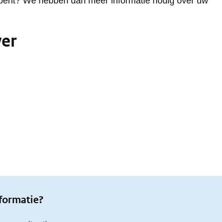
d bent? We hebben dan meer informatie nodig over uw
ver
nformatie?