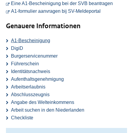
Sie wechs
Eine A1-Bescheinigung bei der SVB beantragen
Sie wechseln zu
A1-formulier aanvragen bij SV-Meldeportal
Genauere Informationen
A1-Bescheinigung
DigiD
Burgerservicenummer
Führerschein
Identitätsnachweis
Aufenthaltsgenehmigung
Arbeitserlaubnis
Abschlusszeugnis
Angabe des Welteinkommens
Arbeit suchen in den Niederlanden
Checkliste