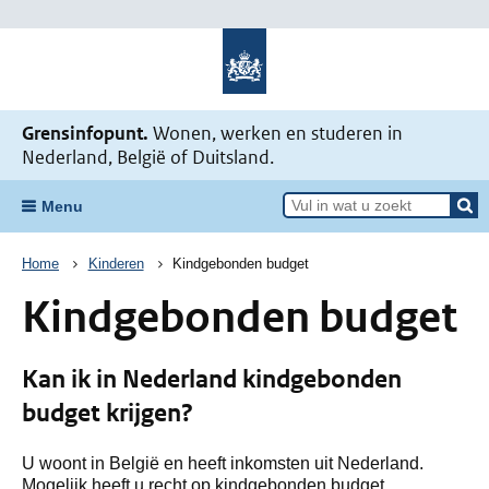
Naar de homepage Mijn situatie v
Grensinfopunt.
Wonen, werken en studeren in
Nederland, België of Duitsland.
Menu
Kruimelpad
Home
Kinderen
Kindgebonden budget
Kindgebonden budget
Kan ik in Nederland kindgebonden
budget krijgen?
U woont in België en heeft inkomsten uit Nederland.
Mogelijk heeft u recht op kindgebonden budget.