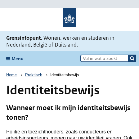
Naar de homepage Mijn situatie v
Grensinfopunt.
Wonen, werken en studeren in
Nederland, België of Duitsland.
Menu
Kruimelpad
Home
Praktisch
Identiteitsbewijs
Identiteitsbewijs
Wanneer moet ik mijn identiteitsbewijs
tonen?
Politie en toezichthouders, zoals conducteurs en
arbeidsinspecteurs, mogen naar uw identiteit vragen. Ook