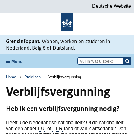
Deutsche Website
Naar de homepage Mijn situatie v
Grensinfopunt.
Wonen, werken en studeren in
Nederland, België of Duitsland.
Menu
Kruimelpad
Home
Praktisch
Verblijfsvergunning
Verblijfsvergunning
Heb ik een verblijfsvergunning nodig?
Heeft u de Nederlandse nationaliteit? Of de nationaliteit
van een ander
EU
- of
EER
-land of van Zwitserland? Dan