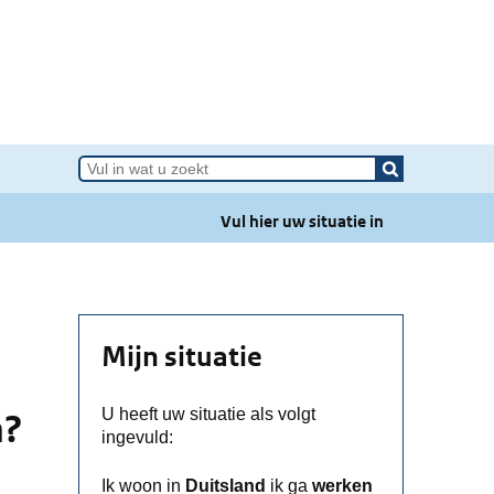
e van Grensinfopunt
Vul hier uw situatie in
Mijn situatie
U heeft uw situatie als volgt
n?
ingevuld:
Ik woon in
Duitsland
ik ga
werken