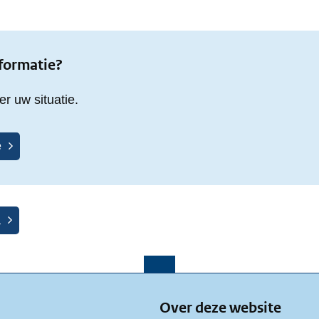
nformatie?
r uw situatie.
e
a
Over deze website