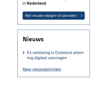
in
Nederland
Mijn situatie wijzigen of aanvullen
Nieuws
ter.
w venster.
A1-verklaring in Duitsland alleen
nog digitaal aanvragen
Meer nieuwsberichten