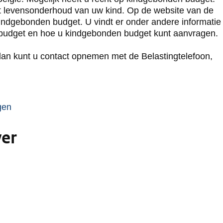
t levensonderhoud van uw kind. Op de website van de
kindgebonden budget. U vindt er onder andere informatie
 budget en hoe u kindgebonden budget kunt aanvragen.
dan kunt u contact opnemen met de Belastingtelefoon,
aat naar een externe site. Deze opent in een nieuw vens
U gaat naar een externe site. Deze opent in een nieu
gen
ver