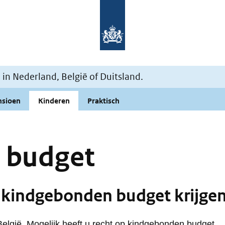
Naar de homepage Mijn situati
n Nederland, België of Duitsland.
nsioen
Kinderen
Praktisch
 budget
r kindgebonden budget krijge
België. Mogelijk heeft u recht op kindgebonden budget.