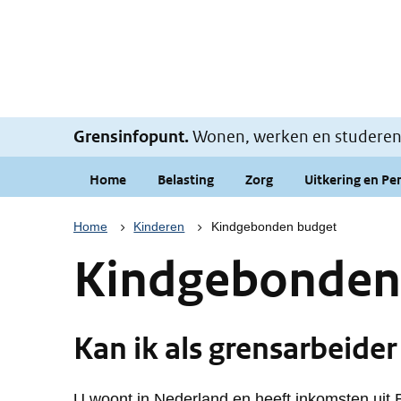
Grensinfopunt.
Wonen, werken en studeren i
Home
Belasting
Zorg
Uitkering en Pe
Kruimelpad
Home
Kinderen
Kindgebonden budget
Kindgebonden
Kan ik als grensarbeide
U woont in Nederland en heeft inkomsten uit 