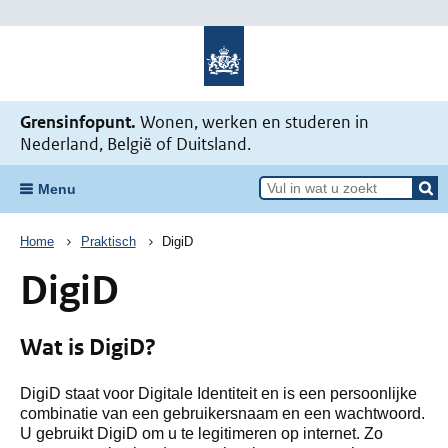
Naar de homepage Mijn situatie v
Grensinfopunt.
Wonen, werken en studeren in
Nederland, België of Duitsland.
Menu
Kruimelpad
Home
Praktisch
DigiD
DigiD
Wat is DigiD?
DigiD staat voor Digitale Identiteit en is een persoonlijke
combinatie van een gebruikersnaam en een wachtwoord.
U gebruikt DigiD om u te legitimeren op internet. Zo