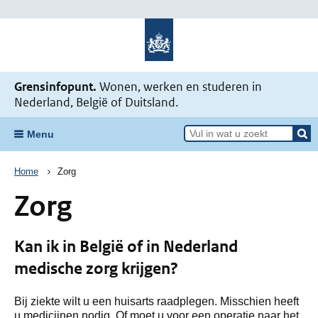
Naar de homepage Mijn situatie v
Grensinfopunt.
Wonen, werken en studeren in
Nederland, België of Duitsland.
Menu
Kruimelpad
Home
Zorg
Zorg
Kan ik in België of in Nederland
medische zorg krijgen?
Bij ziekte wilt u een huisarts raadplegen. Misschien heeft
u medicijnen nodig. Of moet u voor een operatie naar het