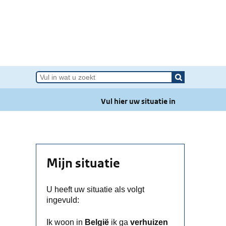
e van Grensinfopunt
Vul hier uw situatie in
Mijn situatie
U heeft uw situatie als volgt
ingevuld:
Ik woon in
België
ik ga
verhuizen