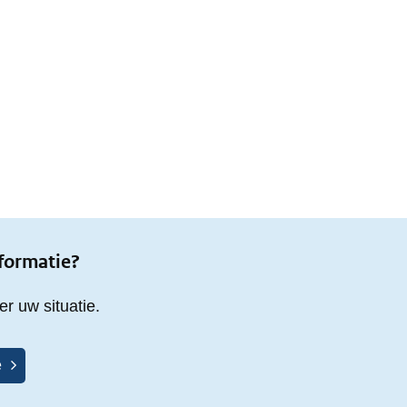
nformatie?
r uw situatie.
e