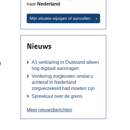
naar
Nederland
Mijn situatie wijzigen of aanvullen
 site. Deze opent in een nieuw venster.
Nieuws
terne site. Deze opent in een nieuw venster.
A1-verklaring in Duitsland alleen
u
nog digitaal aanvragen
Vordering zorgkosten omdat u
achteraf in Nederland
zorgverzekerd had moeten zijn
Spreekuur over de grens
Meer nieuwsberichten