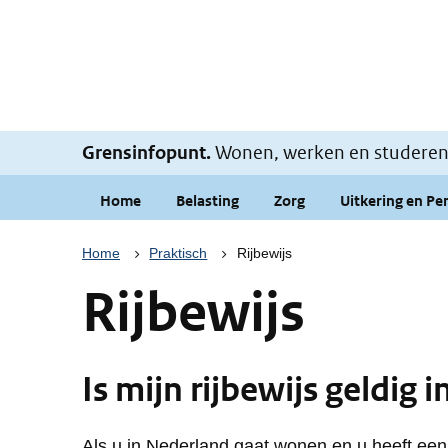
Grensinfopunt.
Wonen, werken en studeren i
Home
Belasting
Zorg
Uitkering en Pe
Kruimelpad
Home
Praktisch
Rijbewijs
Rijbewijs
Is mijn rijbewijs geldig 
Als u in Nederland gaat wonen en u heeft een