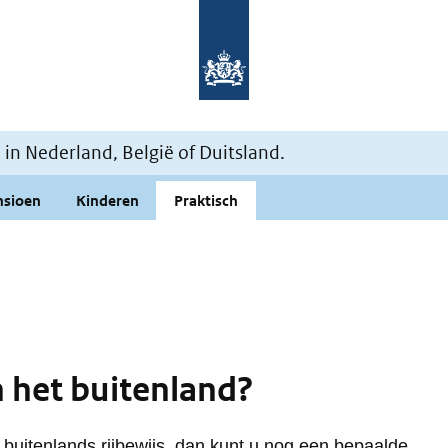
Naar de homepage Mijn situati
n Nederland, België of Duitsland.
nsioen
Kinderen
Praktisch
in het buitenland?
 buitenlands rijbewijs, dan kunt u nog een bepaalde